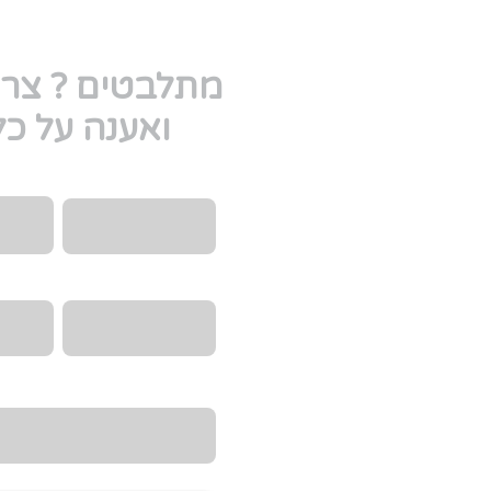
מתלבטים ? צרו
ואענה על כ
Email
שם מלא
טלפון
הקורס/
מה היית רוצה לדעת?