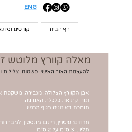
ENG
דף הבית
קורסים וסדנא
מאלה קוורץ מלוטש זו
להעצמת האור האישי. פשטות, צלילות ו
אבן הקוורץ הצלולה: מגבירה. משקפת א
ומחזקת את כלכלת האנרגיה.
תומכת באיזונים בגוף הרגש.
חרוזים: סיטרין, ריינבו מונסטון, למברדור
תליון: 3 ס"מ על 2 ס"מ