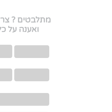
מתלבטים ? צרו
ואענה על כ
Email
שם מלא
טלפון
הקורס/
מה היית רוצה לדעת?