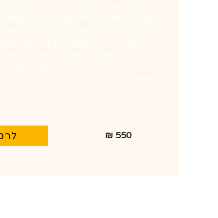
המרחב ויוצרים איזונים וצמיחה מתחדשת (
עומדת אחת הצורות העוצמתיות בשפת ה
הילר', יוצרת טהור עמוק מהגורמים המפריע
וחיידקים. כמו כן האוקטהדרון בזהב ממגנ
התחתונה תזמן אנרגיות חיוניות להעלאת ה
המארג בבית כדי לשמור על תדר במרחב ה
וחוסן.
לרכ
550 ₪