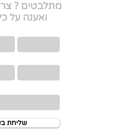
מתלבטים ? צרו
ואענה על כ
Email
שם מלא
טלפון
הקורס/
מה היית רוצה לדעת?
שליחת ב