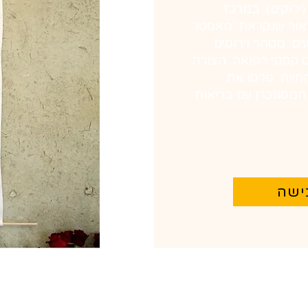
ירוקים). במרכז
אור שנקראת 'מאסטר
ים, מטהר וירוסים
ט קסמי רפואה. הצורה
חיות. פרסו את
מסונכרן עם בריאות
ישה