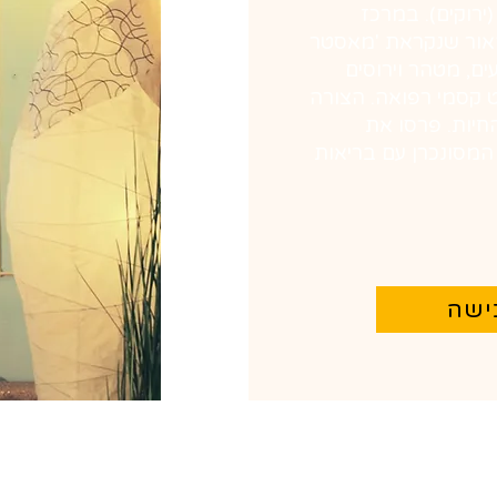
ירוקים). במרכז
אור שנקראת 'מאסטר
ים, מטהר וירוסים
ט קסמי רפואה. הצורה
חיות. פרסו את
מסונכרן עם בריאות
ישה