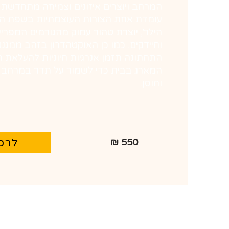
המרחב ויוצרים איזונים וצמיחה מתחדשת (
עומדת אחת הצורות העוצמתיות בשפת ה
הילר', יוצרת טהור עמוק מהגורמים המפריע
וחיידקים. כמו כן האוקטהדרון בזהב ממגנ
התחתונה תזמן אנרגיות חיוניות להעלאת ה
המארג בבית כדי לשמור על תדר במרחב ה
וחוסן.
לרכ
550 ₪