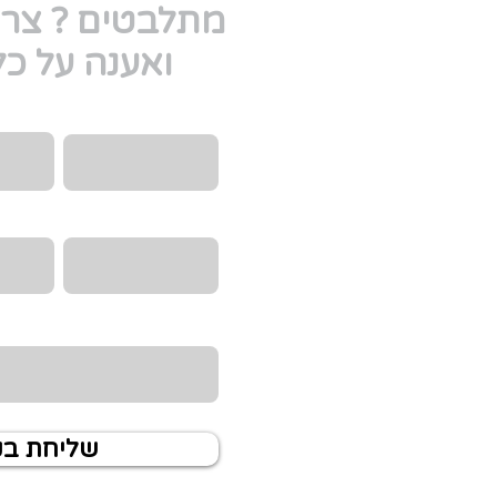
מתלבטים ? צרו
ואענה על כ
Email
שם מלא
טלפון
הקורס/
מה היית רוצה לדעת?
שליחת ב